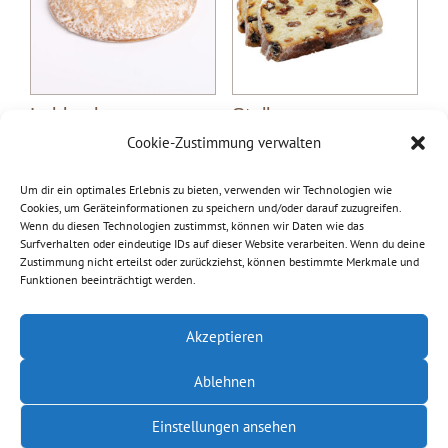
Lebkuchen
Stollen
11,00
€
–
21,00
€
Zuckerglasur
Cookie-Zustimmung verwalten
2,80
€
inkl. MwSt.
inkl. 7 % MwSt.
Um dir ein optimales Erlebnis zu bieten, verwenden wir Technologien wie
zzgl.
Versandkosten
Cookies, um Geräteinformationen zu speichern und/oder darauf zuzugreifen.
zzgl.
Versandkosten
Wenn du diesen Technologien zustimmst, können wir Daten wie das
Surfverhalten oder eindeutige IDs auf dieser Website verarbeiten. Wenn du deine
Zustimmung nicht erteilst oder zurückziehst, können bestimmte Merkmale und
Funktionen beeinträchtigt werden.
Akzeptieren
Ablehnen
Datenschutz
Impressum
Einstellungen ansehen