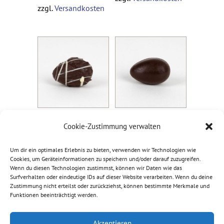
zzgl.
Versandkosten
Eierlikör
Pralinenei –
Cookie-Zustimmung verwalten
1,20
€
Nougat
1,20
€
inkl. 7 % MwSt.
Um dir ein optimales Erlebnis zu bieten, verwenden wir Technologien wie
inkl. 7 % MwSt.
Cookies, um Geräteinformationen zu speichern und/oder darauf zuzugreifen.
zzgl.
Versandkosten
Wenn du diesen Technologien zustimmst, können wir Daten wie das
zzgl.
Versandkosten
Surfverhalten oder eindeutige IDs auf dieser Website verarbeiten. Wenn du deine
Zustimmung nicht erteilst oder zurückziehst, können bestimmte Merkmale und
Funktionen beeinträchtigt werden.
Akzeptieren