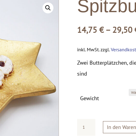
Spitzb
14,75
€
–
29,50
inkl. MwSt.
zzgl.
Versandkos
Zwei Butterplätzchen, di
sind
Gewicht
Spitzbuben
In den Waren
Menge