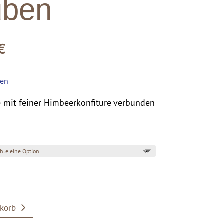
uben
€
ten
e mit feiner Himbeerkonfitüre verbunden
korb