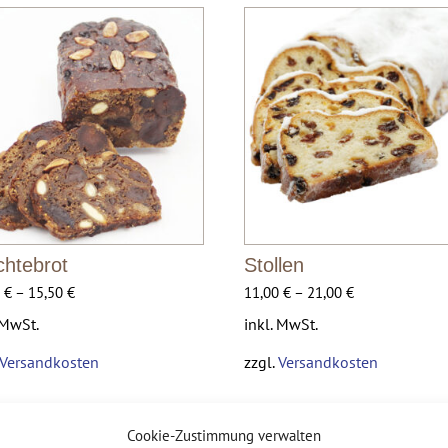
chtebrot
Stollen
0
€
–
15,50
€
11,00
€
–
21,00
€
 MwSt.
inkl. MwSt.
Versandkosten
zzgl.
Versandkosten
Cookie-Zustimmung verwalten